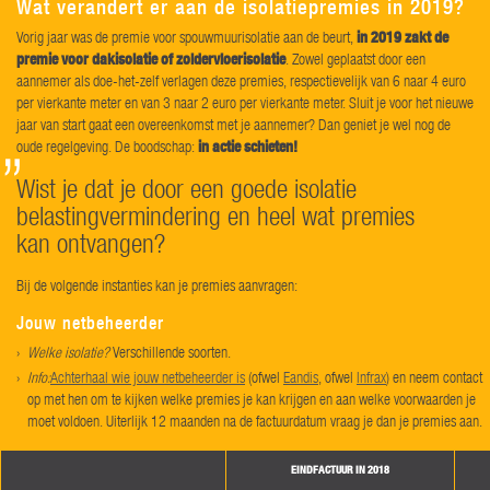
Wat verandert er aan de isolatiepremies in 2019?
Vorig jaar was de premie voor spouwmuurisolatie aan de beurt,
in 2019 zakt de
premie voor dakisolatie of zoldervloerisolatie
. Zowel geplaatst door een
aannemer als doe-het-zelf verlagen deze premies, respectievelijk van 6 naar 4 euro
per vierkante meter en van 3 naar 2 euro per vierkante meter. Sluit je voor het nieuwe
jaar van start gaat een overeenkomst met je aannemer? Dan geniet je wel nog de
oude regelgeving. De boodschap:
in actie schieten!
Wist je dat je door een goede isolatie
belastingvermindering en heel wat premies
kan ontvangen?
Bij de volgende instanties kan je premies aanvragen:
Jouw netbeheerder
Welke isolatie?
Verschillende soorten.
Info:
Achterhaal wie jouw netbeheerder is
(ofwel
Eandis
, ofwel
Infrax
) en neem contact
op met hen om te kijken welke premies je kan krijgen en aan welke voorwaarden je
moet voldoen. Uiterlijk 12 maanden na de factuurdatum vraag je dan je premies aan.
EINDFACTUUR IN 2018