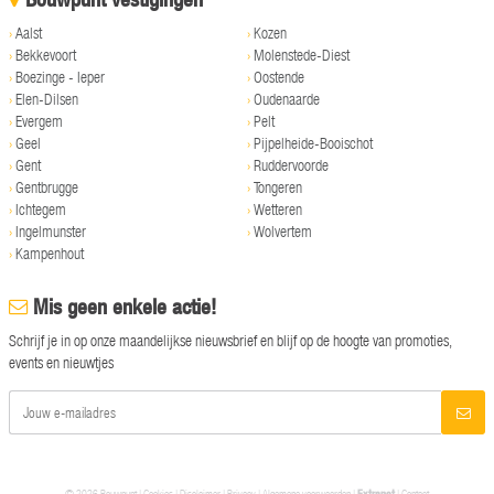
›
Aalst
›
Kozen
›
Bekkevoort
›
Molenstede-Diest
›
Boezinge - Ieper
›
Oostende
›
Elen-Dilsen
›
Oudenaarde
›
Evergem
›
Pelt
›
Geel
›
Pijpelheide-Booischot
›
Gent
›
Ruddervoorde
›
Gentbrugge
›
Tongeren
›
Ichtegem
›
Wetteren
›
Ingelmunster
›
Wolvertem
›
Kampenhout
Mis geen enkele actie!
Schrijf je in op onze maandelijkse nieuwsbrief en blijf op de hoogte van promoties,
events en nieuwtjes
© 2026 Bouwpunt |
Cookies
|
Disclaimer
|
Privacy
|
Algemene voorwaarden
|
Extranet
|
Contact