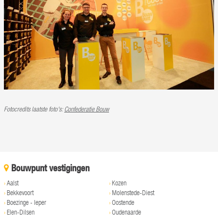
Fotocredits laatste foto's:
Confederatie Bouw
Bouwpunt vestigingen
›
Aalst
›
Kozen
›
Bekkevoort
›
Molenstede-Diest
›
Boezinge - Ieper
›
Oostende
›
Elen-Dilsen
›
Oudenaarde