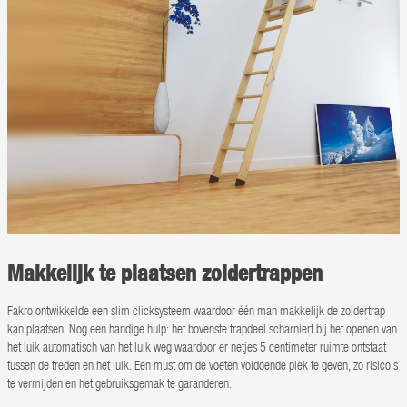
Makkelijk te plaatsen zoldertrappen
Fakro ontwikkelde een slim clicksysteem waardoor één man makkelijk de zoldertrap
kan plaatsen. Nog een handige hulp: het bovenste trapdeel scharniert bij het openen van
het luik automatisch van het luik weg waardoor er netjes 5 centimeter ruimte ontstaat
tussen de treden en het luik. Een must om de voeten voldoende plek te geven, zo risico’s
te vermijden en het gebruiksgemak te garanderen.