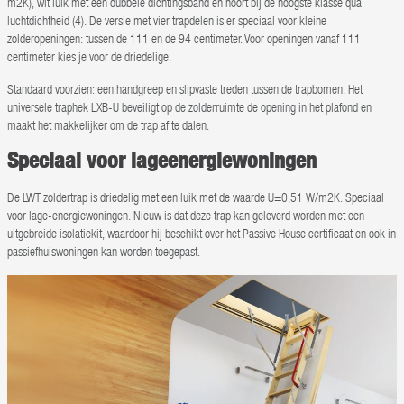
m2K), wit luik met een dubbele dichtingsband en hoort bij de hoogste klasse qua
luchtdichtheid (4). De versie met vier trapdelen is er speciaal voor kleine
zolderopeningen: tussen de 111 en de 94 centimeter. Voor openingen vanaf 111
centimeter kies je voor de driedelige.
Standaard voorzien: een handgreep en slipvaste treden tussen de trapbomen. Het
universele traphek LXB-U beveiligt op de zolderruimte de opening in het plafond en
maakt het makkelijker om de trap af te dalen.
Speciaal voor lageenergiewoningen
De LWT zoldertrap is driedelig met een luik met de waarde U=0,51 W/m2K. Speciaal
voor lage-energiewoningen. Nieuw is dat deze trap kan geleverd worden met een
uitgebreide isolatiekit, waardoor hij beschikt over het Passive House certificaat en ook in
passiefhuiswoningen kan worden toegepast.