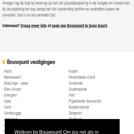
Vroeger lag de trap bij levering op het luik (plaatsbesparing in de hoogte) en moest men
bij de plaatsing de trap vanop het luik handmatig optillen en vastzetten tussen de
consolen. Dat is nu dus verleden tijd.
Interesse?
Vraag meer info
of
zoek een Bouwpunt in jouw buurt
.
Bouwpunt vestigingen
›
Aalst
›
Kozen
›
Bekkevoort
›
Molenstede-Diest
›
Boezinge - Ieper
›
Oostende
›
Elen-Dilsen
›
Oudenaarde
›
Evergem
›
Pelt
›
Geel
›
Pijpelheide-Booischot
›
Gent
›
Ruddervoorde
›
Gentbrugge
›
Tongeren
›
Ichtegem
›
Wetteren
›
Ingelmunster
›
Wolvertem
›
Kampenhout
Welkom bij Bouwpunt! Om jou net als in