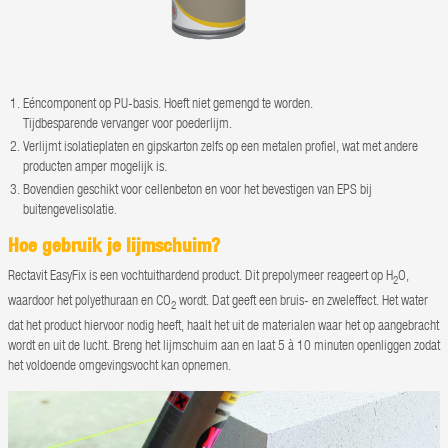
Eéncomponent op PU-basis. Hoeft niet gemengd te worden.
Tijdbesparende vervanger voor poederlijm.
Verlijmt isolatieplaten en gipskarton zelfs op een metalen profiel, wat met andere
producten amper mogelijk is.
Bovendien geschikt voor cellenbeton en voor het bevestigen van EPS bij
buitengevelisolatie.
Hoe gebruik je lijmschuim?
Rectavit EasyFix is een vochtuithardend product. Dit prepolymeer reageert op ‎H
O,
2
waardoor het polyethuraan en CO
wordt. Dat geeft een bruis- en zweleffect. Het water
2
dat het product hiervoor nodig heeft, haalt het uit de materialen waar het op aangebracht
wordt en uit de lucht. Breng het lijmschuim aan en laat 5 à 10 minuten openliggen zodat
het voldoende omgevingsvocht kan opnemen.