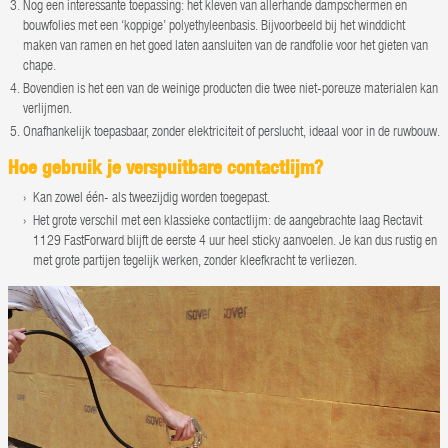
Nog een interessante toepassing: het kleven van allerhande dampschermen en
bouwfolies met een ‘koppige’ polyethyleenbasis. Bijvoorbeeld bij het winddicht
maken van ramen en het goed laten aansluiten van de randfolie voor het gieten van
chape.
Bovendien is het een van de weinige producten die twee niet-poreuze materialen kan
verlijmen.
Onafhankelijk toepasbaar, zonder elektriciteit of perslucht, ideaal voor in de ruwbouw.
Hoe gebruik je verspuitbare contactlijm?
Kan zowel één- als tweezijdig worden toegepast.
Het grote verschil met een klassieke contactlijm: de aangebrachte laag Rectavit
1129 FastForward blijft de eerste 4 uur heel sticky aanvoelen. Je kan dus rustig en
met grote partijen tegelijk werken, zonder kleefkracht te verliezen.