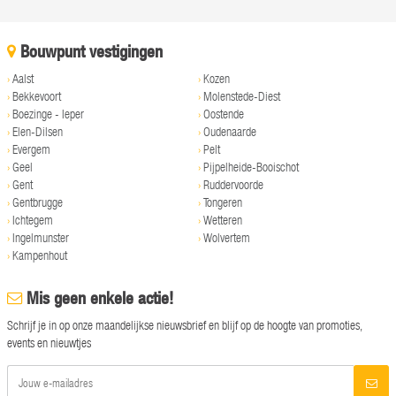
Bouwpunt vestigingen
›
Aalst
›
Kozen
›
Bekkevoort
›
Molenstede-Diest
›
Boezinge - Ieper
›
Oostende
›
Elen-Dilsen
›
Oudenaarde
›
Evergem
›
Pelt
›
Geel
›
Pijpelheide-Booischot
›
Gent
›
Ruddervoorde
›
Gentbrugge
›
Tongeren
›
Ichtegem
›
Wetteren
›
Ingelmunster
›
Wolvertem
›
Kampenhout
Mis geen enkele actie!
Schrijf je in op onze maandelijkse nieuwsbrief en blijf op de hoogte van promoties,
events en nieuwtjes