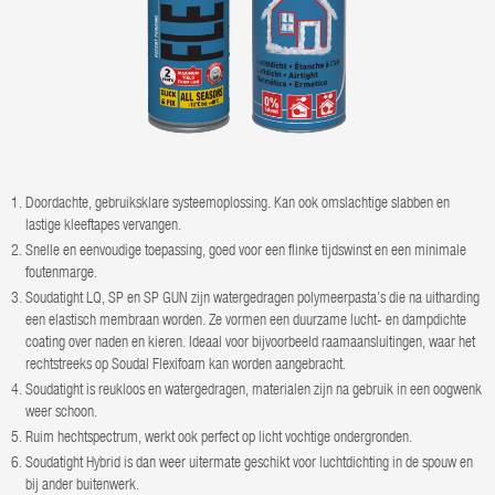
Doordachte, gebruiksklare systeemoplossing. Kan ook omslachtige slabben en
lastige kleeftapes vervangen.
Snelle en eenvoudige toepassing, goed voor een flinke tijdswinst en een minimale
foutenmarge.
Soudatight LQ, SP en SP GUN zijn watergedragen polymeerpasta’s die na uitharding
een elastisch membraan worden. Ze vormen een duurzame lucht- en dampdichte
coating over naden en kieren. Ideaal voor bijvoorbeeld raamaansluitingen, waar het
rechtstreeks op Soudal Flexifoam kan worden aangebracht.
Soudatight is reukloos en watergedragen, materialen zijn na gebruik in een oogwenk
weer schoon.
Ruim hechtspectrum, werkt ook perfect op licht vochtige ondergronden.
Soudatight Hybrid is dan weer uitermate geschikt voor luchtdichting in de spouw en
bij ander buitenwerk.