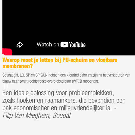
Waarop moet je letten bij PU-schuim en vloeibare
membranen?
Soudatight, LQ, SP en SP GUN hebben een kleurindicator en zijn na het verkleuren van
blauw naar zwart rechtstreeks overpleisterbaar (WTCB rapporten).
Een ideale oplossing voor probleemplekken,
zoals hoeken en raamankers, die bovendien een
pak economischer en milieuvriendelijker is.
-
Filip Van Mieghem, Soudal