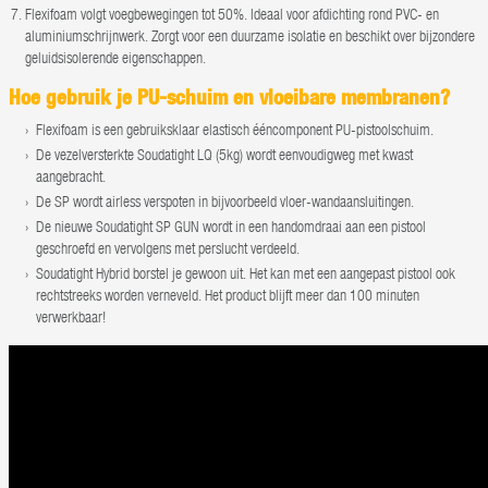
Flexifoam volgt voegbewegingen tot 50%. Ideaal voor afdichting rond PVC- en
aluminiumschrijnwerk. Zorgt voor een duurzame isolatie en beschikt over bijzondere
geluidsisolerende eigenschappen.
Hoe gebruik je PU-schuim en vloeibare membranen?
Flexifoam is een gebruiksklaar elastisch ééncomponent PU-pistoolschuim.
De vezelversterkte Soudatight LQ (5kg) wordt eenvoudigweg met kwast
aangebracht.
De SP wordt airless verspoten in bijvoorbeeld vloer-wandaansluitingen.
De nieuwe Soudatight SP GUN wordt in een handomdraai aan een pistool
geschroefd en vervolgens met perslucht verdeeld.
Soudatight Hybrid borstel je gewoon uit. Het kan met een aangepast pistool ook
rechtstreeks worden verneveld. Het product blijft meer dan 100 minuten
verwerkbaar!