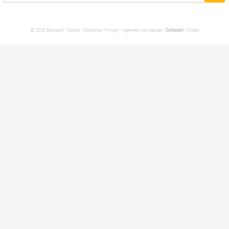
© 2026 Bouwpunt |
Cookies
|
Disclaimer
|
Privacy
|
Algemene voorwaarden
|
Extranet
|
Contact