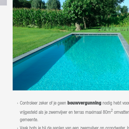
bouwvergunning
Controleer zeker of je geen
nodig hebt voor 
2
vrijgesteld als je zwemvijver en terras maximaal 80m
omvatten,
gemeente.
Vaak bots je bij de aanleg van een zwemvijver op grondwater. 