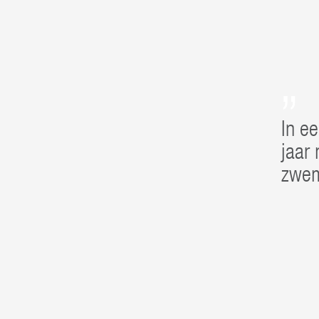
In ee
jaar
zwem