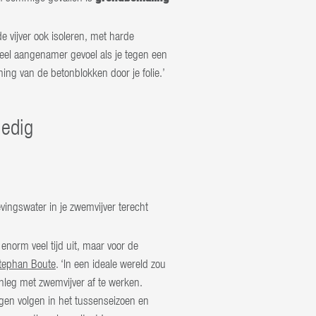
 vijver ook isoleren, met harde
 veel aangenamer gevoel als je tegen een
ening van de betonblokken door je folie.’
ledig
vingswater in je zwemvijver terecht
norm veel tijd uit, maar voor de
tephan Boute
. ‘In een ideale wereld zou
nleg met zwemvijver af te werken.
gen volgen in het tussenseizoen en